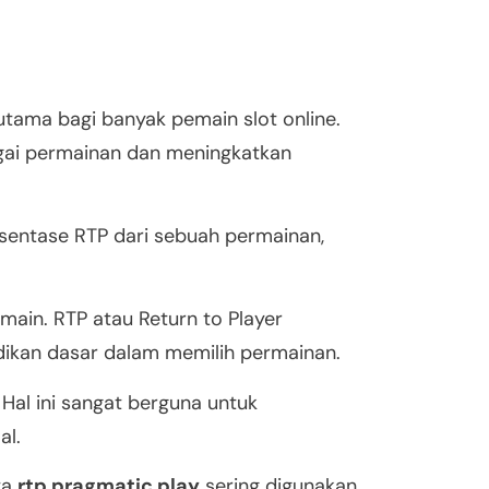
utama bagi banyak pemain slot online.
gai permainan dan meningkatkan
sentase RTP dari sebuah permainan,
ain. RTP atau Return to Player
dikan dasar dalam memilih permainan.
al ini sangat berguna untuk
al.
ta
rtp pragmatic play
sering digunakan