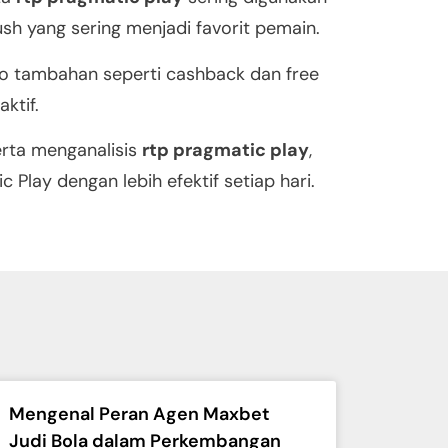
sh yang sering menjadi favorit pemain.
mo tambahan seperti cashback dan free
ktif.
serta menganalisis
rtp pragmatic play
,
Play dengan lebih efektif setiap hari.
Mengenal Peran Agen Maxbet
Judi Bola dalam Perkembangan