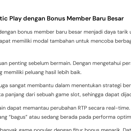
atic Play dengan Bonus Member Baru Besar
y dengan bonus member baru besar menjadi daya tarik 
dapat memiliki modal tambahan untuk mencoba berba
uan penting sebelum bermain. Dengan mengetahui per
emiliki peluang hasil lebih baik.
uga sangat membantu dalam menentukan strategi berm
a panjang dari sebuah game slot, sehingga dapat dija
 dapat memantau perubahan RTP secara real-time. H
ang “bagus” atau sedang berada pada performa optim
i banyak game populer dengan fitur bonus menarik. Da