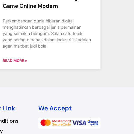
Game Online Modern
Perkembangan dunia hiburan digital
menghadirkan berbagai jenis permainan
yang semakin beragam. Salah satu topik
yang sering dibahas dalam industri ini adalah
agen maxbet judi bola
READ MORE »
 Link
We Accept
ditions
cy