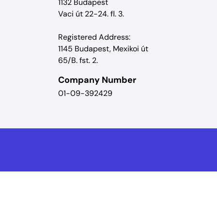
1132 Budapest
Vaci út 22-24. fl. 3.
Registered Address:
1145 Budapest, Mexikoi út
65/B. fst. 2.
Company Number
01-09-392429