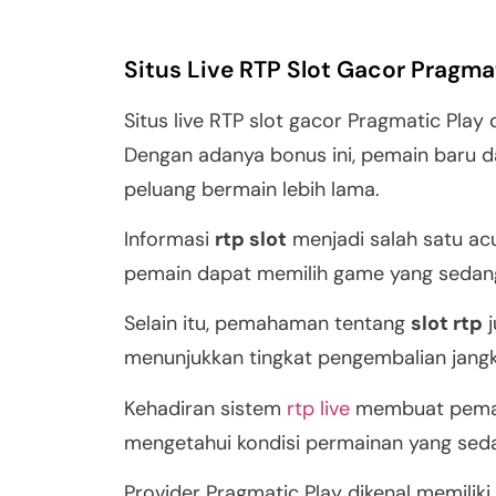
Situs Live RTP Slot Gacor Pragm
Situs live RTP slot gacor Pragmatic Pla
Dengan adanya bonus ini, pemain baru 
peluang bermain lebih lama.
Informasi
rtp slot
menjadi salah satu ac
pemain dapat memilih game yang sedang m
Selain itu, pemahaman tentang
slot rtp
j
menunjukkan tingkat pengembalian jangk
Kehadiran sistem
rtp live
membuat pemain
mengetahui kondisi permainan yang sed
Provider Pragmatic Play dikenal memilik