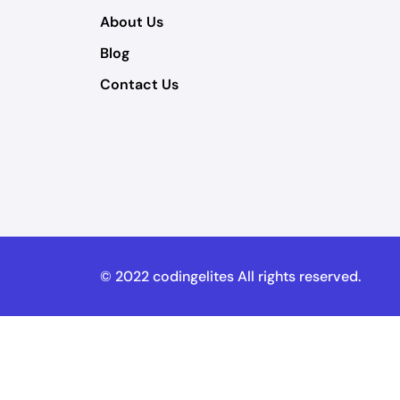
About Us
Blog
Contact Us
© 2022 codingelites All rights reserved.