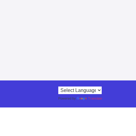
Powered by
Translate